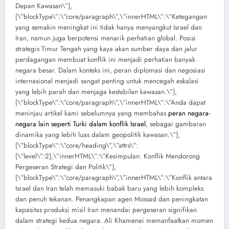
Depan Kawasan\”},
{\”blockType\”:\”core/paragraph\”,\”innerHTML\”:\”Ketegangan
yang semakin meningkat ini tidak hanya menyangkut Israel dan
Iran, namun juga berpotensi menarik perhatian global. Posisi
strategis Timur Tengah yang kaya akan sumber daya dan jalur
perdagangan membuat konflik ini menjadi perhatian banyak
negara besar. Dalam konteks ini, peran diplomasi dan negosiasi
internasional menjadi sangat penting untuk mencegah eskalasi
yang lebih parah dan menjaga kestabilan kawasan.\”},
{\”blockType\”:\”core/paragraph\”,\”innerHTML\”:\”Anda dapat
meninjau artikel kami sebelumnya yang membahas
peran negara-
negara lain seperti Turki dalam konflik Israel
, sebagai gambaran
dinamika yang lebih luas dalam geopolitik kawasan.\”},
{\”blockType\”:\”core/heading\”,\”attrs\”:
{\”level\”:2},\”innerHTML\”:\”Kesimpulan: Konflik Mendorong
Pergeseran Strategi dan Politik\”},
{\”blockType\”:\”core/paragraph\”,\”innerHTML\”:\”Konflik antara
Israel dan Iran telah memasuki babak baru yang lebih kompleks
dan penuh tekanan. Penangkapan agen Mossad dan peningkatan
kapasitas produksi misil Iran menandai pergeseran signifikan
dalam strategi kedua negara. Ali Khamenei memanfaatkan momen