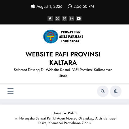
Skip
August 1, 2026
2:56:50 PM
to
content
WEBSITE PAFI PROVINSI
KALTARA
Selamat Datang Di Website Resmi PAFI Provinsi Kalimantan
Utara
Home
Politik
Netanyahu Sangat Panik! Agen Mossad Ditangkap, Alutsista Israel
Disita, Khamenei Permalukan Zionis