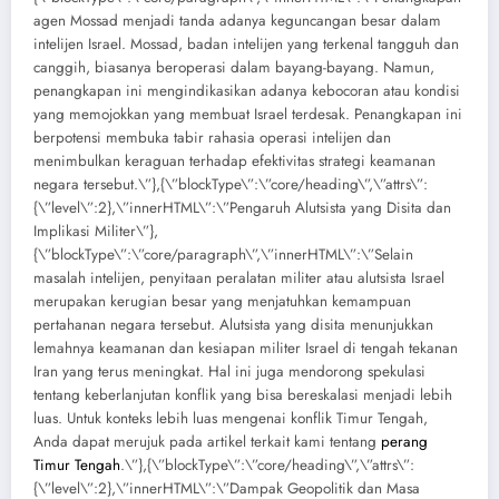
agen Mossad menjadi tanda adanya keguncangan besar dalam
intelijen Israel. Mossad, badan intelijen yang terkenal tangguh dan
canggih, biasanya beroperasi dalam bayang-bayang. Namun,
penangkapan ini mengindikasikan adanya kebocoran atau kondisi
yang memojokkan yang membuat Israel terdesak. Penangkapan ini
berpotensi membuka tabir rahasia operasi intelijen dan
menimbulkan keraguan terhadap efektivitas strategi keamanan
negara tersebut.\”},{\”blockType\”:\”core/heading\”,\”attrs\”:
{\”level\”:2},\”innerHTML\”:\”Pengaruh Alutsista yang Disita dan
Implikasi Militer\”},
{\”blockType\”:\”core/paragraph\”,\”innerHTML\”:\”Selain
masalah intelijen, penyitaan peralatan militer atau alutsista Israel
merupakan kerugian besar yang menjatuhkan kemampuan
pertahanan negara tersebut. Alutsista yang disita menunjukkan
lemahnya keamanan dan kesiapan militer Israel di tengah tekanan
Iran yang terus meningkat. Hal ini juga mendorong spekulasi
tentang keberlanjutan konflik yang bisa bereskalasi menjadi lebih
luas. Untuk konteks lebih luas mengenai konflik Timur Tengah,
Anda dapat merujuk pada artikel terkait kami tentang
perang
Timur Tengah
.\”},{\”blockType\”:\”core/heading\”,\”attrs\”:
{\”level\”:2},\”innerHTML\”:\”Dampak Geopolitik dan Masa