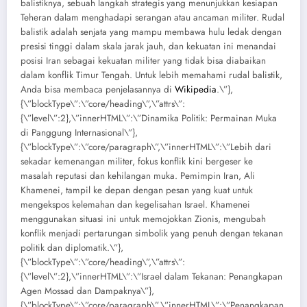
balistiknya, sebuah langkah strategis yang menunjukkan kesiapan
Teheran dalam menghadapi serangan atau ancaman militer. Rudal
balistik adalah senjata yang mampu membawa hulu ledak dengan
presisi tinggi dalam skala jarak jauh, dan kekuatan ini menandai
posisi Iran sebagai kekuatan militer yang tidak bisa diabaikan
dalam konflik Timur Tengah. Untuk lebih memahami rudal balistik,
Anda bisa membaca penjelasannya di
Wikipedia
.\”},
{\”blockType\”:\”core/heading\”,\”attrs\”:
{\”level\”:2},\”innerHTML\”:\”Dinamika Politik: Permainan Muka
di Panggung Internasional\”},
{\”blockType\”:\”core/paragraph\”,\”innerHTML\”:\”Lebih dari
sekadar kemenangan militer, fokus konflik kini bergeser ke
masalah reputasi dan kehilangan muka. Pemimpin Iran, Ali
Khamenei, tampil ke depan dengan pesan yang kuat untuk
mengekspos kelemahan dan kegelisahan Israel. Khamenei
menggunakan situasi ini untuk memojokkan Zionis, mengubah
konflik menjadi pertarungan simbolik yang penuh dengan tekanan
politik dan diplomatik.\”},
{\”blockType\”:\”core/heading\”,\”attrs\”:
{\”level\”:2},\”innerHTML\”:\”Israel dalam Tekanan: Penangkapan
Agen Mossad dan Dampaknya\”},
{\”blockType\”:\”core/paragraph\”,\”innerHTML\”:\”Penangkapan