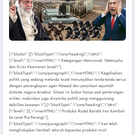
{\”blocks\”:[{\”blockType\”:\”core/heading\”,\”attrs\”:
{\”level\”:1},\”innerHTML\”:\”Ketegangan Memuncak: Netanyahu
dan Krisis Keamanan Israel\”},
{\”blockType\”:\”core/paragraph\”,\”innerHTML\”:\”Kegelisahan
politik yang sedang melanda Israel menunjukkan tanda-tanda serius
dengan penangkapan agen Mossad dan penyitaan sejumlah
alutsista negara tersebut. Situasi ini bukan hanya soal pertarungan
militer, melainkan juga dinamika politik yang mengguncang
stabilitas kawasan.\”},{\”blockType\”:\”core/heading\”,\”attrs\”:
{\”level\”:2},\”innerHTML\”:\”Produksi Rudal Balistik Iran Kembali
ke Level Pra-Perang\”},
{\”blockType\”:\”core/paragraph\”,\”innerHTML\”:\”Iran telah
menghidupkan kembali seluruh kapasitas produksi misil