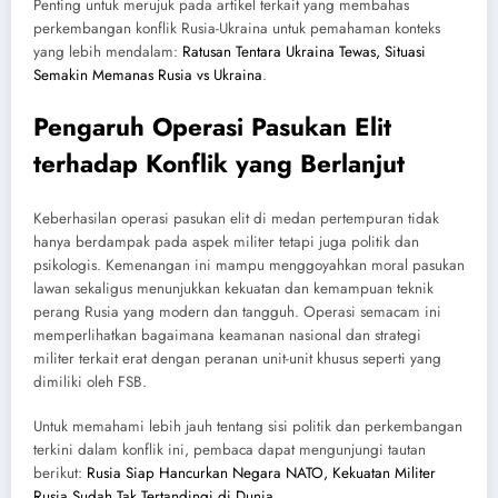
Penting untuk merujuk pada artikel terkait yang membahas
perkembangan konflik Rusia-Ukraina untuk pemahaman konteks
yang lebih mendalam:
Ratusan Tentara Ukraina Tewas, Situasi
Semakin Memanas Rusia vs Ukraina
.
Pengaruh Operasi Pasukan Elit
terhadap Konflik yang Berlanjut
Keberhasilan operasi pasukan elit di medan pertempuran tidak
hanya berdampak pada aspek militer tetapi juga politik dan
psikologis. Kemenangan ini mampu menggoyahkan moral pasukan
lawan sekaligus menunjukkan kekuatan dan kemampuan teknik
perang Rusia yang modern dan tangguh. Operasi semacam ini
memperlihatkan bagaimana keamanan nasional dan strategi
militer terkait erat dengan peranan unit-unit khusus seperti yang
dimiliki oleh FSB.
Untuk memahami lebih jauh tentang sisi politik dan perkembangan
terkini dalam konflik ini, pembaca dapat mengunjungi tautan
berikut:
Rusia Siap Hancurkan Negara NATO, Kekuatan Militer
Rusia Sudah Tak Tertandingi di Dunia
.