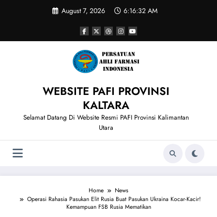
Skip
August 7, 2026
6:16:33 AM
to
content
WEBSITE PAFI PROVINSI
KALTARA
Selamat Datang Di Website Resmi PAFI Provinsi Kalimantan
Utara
Home
News
Operasi Rahasia Pasukan Elit Rusia Buat Pasukan Ukraina Kocar-Kacir!
Kemampuan FSB Rusia Mematikan