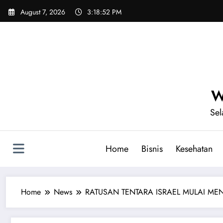
Skip
August 7, 2026
3:18:54 PM
to
content
W
Sel
Home
Bisnis
Kesehatan
Home
News
RATUSAN TENTARA ISRAEL MULAI MENY