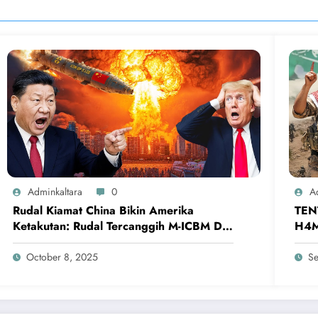
Adminkaltara
0
A
Rudal Kiamat China Bikin Amerika
TEN
Ketakutan: Rudal Tercanggih M-ICBM DF-
H4M
5B
Hanc
October 8, 2025
Se