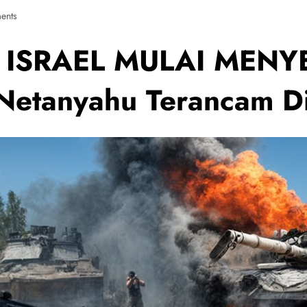
ents
ISRAEL MULAI MENY
etanyahu Terancam Di