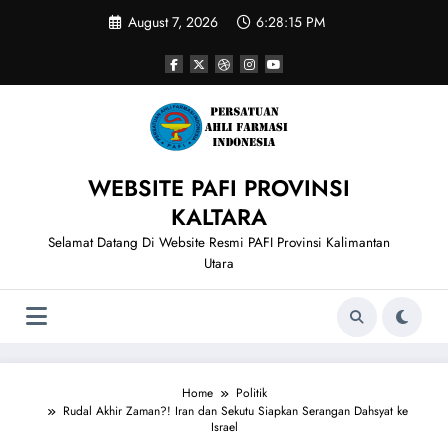
Skip
August 7, 2026
6:28:15 PM
to
content
WEBSITE PAFI PROVINSI
KALTARA
Selamat Datang Di Website Resmi PAFI Provinsi Kalimantan
Utara
Home
Politik
Rudal Akhir Zaman?! Iran dan Sekutu Siapkan Serangan Dahsyat ke
Israel