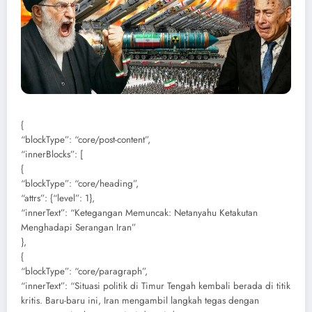
{
“blockType”: “core/post-content”,
“innerBlocks”: [
{
“blockType”: “core/heading”,
“attrs”: {“level”: 1},
“innerText”: “Ketegangan Memuncak: Netanyahu Ketakutan
Menghadapi Serangan Iran”
},
{
“blockType”: “core/paragraph”,
“innerText”: “Situasi politik di Timur Tengah kembali berada di titik
kritis. Baru-baru ini, Iran mengambil langkah tegas dengan