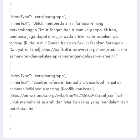
},
{
“blockType”: “core/paragraph”,
“innerText”: “Untuk memperdalam informasi tentang
perkembangan Timur Tengah dan dinamika geopolitik Iran,
pembaca juga dapat merujuk pada artikel kami sebelumnya
tentang [Rudal Akhir Zaman Iran dan Sekutu Siapkan Serangan
Dahsyat ke Israel](https://pafikaltaraprovinsi.org/news/rudal-akhir-
zaman-iran-dan-sekutu-siapkan-serangan-dahsyat-ke-israel/).”
},
{
“blockType”: “core/paragraph”,
“innerText”: “Sumber referensi tambahan: Baca lebih lanjut di
halaman Wikipedia tentang [Konflik Iran-Israel]
(https://en.wikipedia.org/wiki/Iran%E2%80%93Israel_conflict)
untuk memahami sejarah dan latar belakang yang mendalam dari
pertikaian ini.”
}
]
}