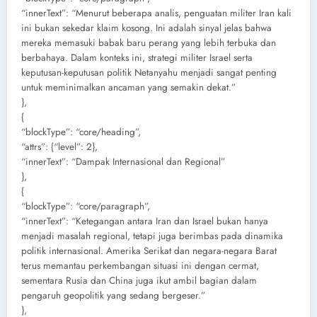
“innerText”: “Menurut beberapa analis, penguatan militer Iran kali
ini bukan sekedar klaim kosong. Ini adalah sinyal jelas bahwa
mereka memasuki babak baru perang yang lebih terbuka dan
berbahaya. Dalam konteks ini, strategi militer Israel serta
keputusan-keputusan politik Netanyahu menjadi sangat penting
untuk meminimalkan ancaman yang semakin dekat.”
},
{
“blockType”: “core/heading”,
“attrs”: {“level”: 2},
“innerText”: “Dampak Internasional dan Regional”
},
{
“blockType”: “core/paragraph”,
“innerText”: “Ketegangan antara Iran dan Israel bukan hanya
menjadi masalah regional, tetapi juga berimbas pada dinamika
politik internasional. Amerika Serikat dan negara-negara Barat
terus memantau perkembangan situasi ini dengan cermat,
sementara Rusia dan China juga ikut ambil bagian dalam
pengaruh geopolitik yang sedang bergeser.”
},