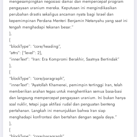
mengesampingkan negosiasi damai dan mempercepat program
pengayaan uranium mereka. Keputusan ini mengindikasikan
perubahan drastis sekaligus ancaman nyata bagi Israel dan
kepemimpinan Perdana Menteri Benjamin Netanyahu yang saat ini
tengah menghadapi tekanan besar.”
},
{
“blockType”: “core/heading”,
“attrs”: {“level”: 2},
“innerText”: “Iran: Era Kompromi Berakhir, Saatnya Bertindak”
},
{
“blockType”: “core/paragraph”,
“innerText”: “Ayatollah Khamenei, pemimpin tertinggi Iran, telah
memberikan arahan tegas untuk menghentikan semua basa-basi
dan langsung mempercepat pengayaan uranium. Ini bukan hanya
soal nuklir, tetapi juga aktifasi rudal dan penguatan benteng
pertahanan. Langkah ini menunjukkan bahwa Iran siap
menghadapi konfrontasi dan bertahan dengan segala daya.”
},
{
“blockType”: “core/paragraph”,