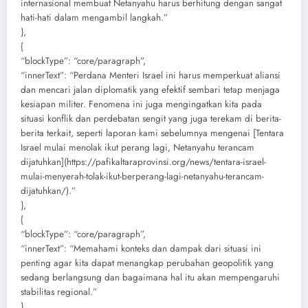
internasional membuat Netanyahu harus berhitung dengan sangat
hati-hati dalam mengambil langkah.”
},
{
“blockType”: “core/paragraph”,
“innerText”: “Perdana Menteri Israel ini harus memperkuat aliansi
dan mencari jalan diplomatik yang efektif sembari tetap menjaga
kesiapan militer. Fenomena ini juga mengingatkan kita pada
situasi konflik dan perdebatan sengit yang juga terekam di berita-
berita terkait, seperti laporan kami sebelumnya mengenai [Tentara
Israel mulai menolak ikut perang lagi, Netanyahu terancam
dijatuhkan](https://pafikaltaraprovinsi.org/news/tentara-israel-
mulai-menyerah-tolak-ikut-berperang-lagi-netanyahu-terancam-
dijatuhkan/).”
},
{
“blockType”: “core/paragraph”,
“innerText”: “Memahami konteks dan dampak dari situasi ini
penting agar kita dapat menangkap perubahan geopolitik yang
sedang berlangsung dan bagaimana hal itu akan mempengaruhi
stabilitas regional.”
},