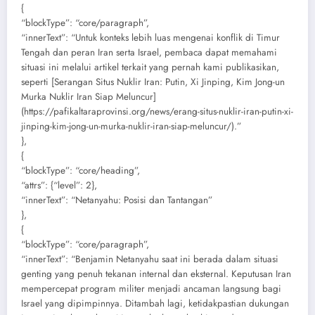
{
“blockType”: “core/paragraph”,
“innerText”: “Untuk konteks lebih luas mengenai konflik di Timur
Tengah dan peran Iran serta Israel, pembaca dapat memahami
situasi ini melalui artikel terkait yang pernah kami publikasikan,
seperti [Serangan Situs Nuklir Iran: Putin, Xi Jinping, Kim Jong-un
Murka Nuklir Iran Siap Meluncur]
(https://pafikaltaraprovinsi.org/news/erang-situs-nuklir-iran-putin-xi-
jinping-kim-jong-un-murka-nuklir-iran-siap-meluncur/).”
},
{
“blockType”: “core/heading”,
“attrs”: {“level”: 2},
“innerText”: “Netanyahu: Posisi dan Tantangan”
},
{
“blockType”: “core/paragraph”,
“innerText”: “Benjamin Netanyahu saat ini berada dalam situasi
genting yang penuh tekanan internal dan eksternal. Keputusan Iran
mempercepat program militer menjadi ancaman langsung bagi
Israel yang dipimpinnya. Ditambah lagi, ketidakpastian dukungan