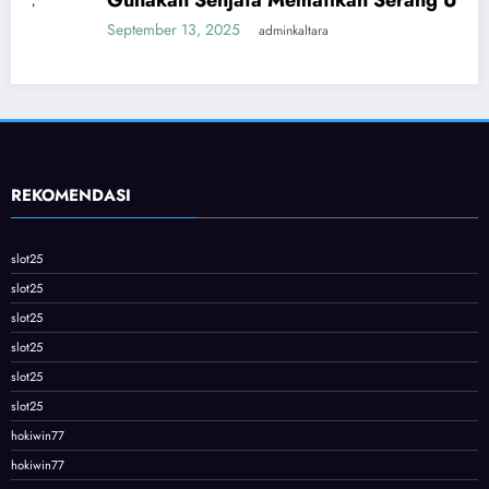
Gunakan Senjata Mematikan Serang Ukraina
September 13, 2025
adminkaltara
REKOMENDASI
slot25
slot25
slot25
slot25
slot25
slot25
hokiwin77
hokiwin77