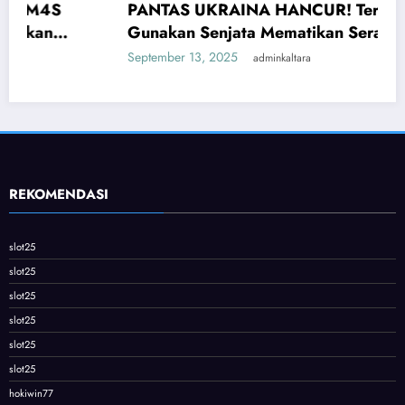
PANTAS UKRAINA HANCUR! Ternyata Rusia
Gunakan Senjata Mematikan Serang Ukraina
September 13, 2025
adminkaltara
REKOMENDASI
slot25
slot25
slot25
slot25
slot25
slot25
hokiwin77