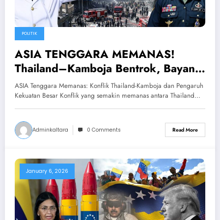
POLITIK
ASIA TENGGARA MEMANAS!
Thailand–Kamboja Bentrok, Bayang-
Bayang AS & China Menguat
ASIA Tenggara Memanas: Konflik Thailand-Kamboja dan Pengaruh
Kekuatan Besar Konflik yang semakin memanas antara Thailand…
Adminkaltara
0 Comments
Read More
January 6, 2026