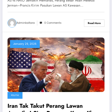
AS vs NATO Semakin Memanas, Perang Besar Akan Meletus!
Lawan AS
Jerman–Prancis Kirim Pasukan Lawan AS Kawasan…
Adminkaltara
0 Comments
Read More
January 29, 2026
POLITIK
Iran Tak Takut Perang Lawan