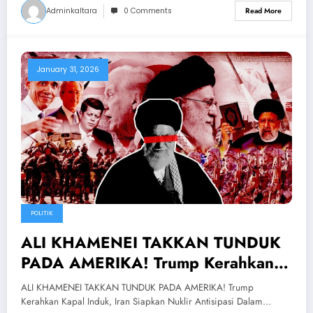
Adminkaltara
0 Comments
Read More
January 31, 2026
POLITIK
ALI KHAMENEI TAKKAN TUNDUK
PADA AMERIKA! Trump Kerahkan
Kapal Induk, Iran Siapkan Nuklir
ALI KHAMENEI TAKKAN TUNDUK PADA AMERIKA! Trump
Antisipasi
Kerahkan Kapal Induk, Iran Siapkan Nuklir Antisipasi Dalam…