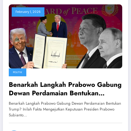
February 1, 2026
POLITIK
Benarkah Langkah Prabowo Gabung
Dewan Perdamaian Bentukan
Trump? Inilah Fakta Mengejutkan
Benarkah Langkah Prabowo Gabung Dewan Perdamaian Bentukan
Trump? Inilah Fakta Mengejutkan Keputusan Presiden Prabowo
Subianto…