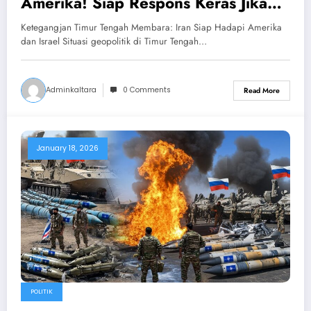
Amerika! Siap Respons Keras Jika
AS–Israel Picu Kontak Senjata!
Ketegangjan Timur Tengah Membara: Iran Siap Hadapi Amerika
dan Israel Situasi geopolitik di Timur Tengah…
Adminkaltara
0 Comments
Read More
January 18, 2026
POLITIK