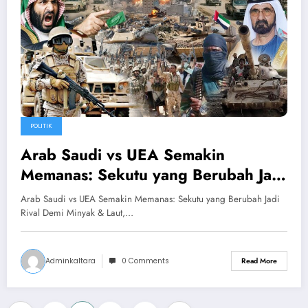
POLITIK
Arab Saudi vs UEA Semakin
Memanas: Sekutu yang Berubah Jadi
Rival Demi Minyak & Laut, Ancaman
Arab Saudi vs UEA Semakin Memanas: Sekutu yang Berubah Jadi
Perang di Yaman
Rival Demi Minyak & Laut,…
Adminkaltara
0 Comments
Read More
…