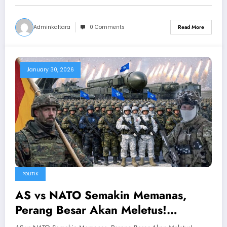
Adminkaltara
0 Comments
Read More
January 30, 2026
POLITIK
AS vs NATO Semakin Memanas,
Perang Besar Akan Meletus!
Jerman–Prancis Kirim Pasukan