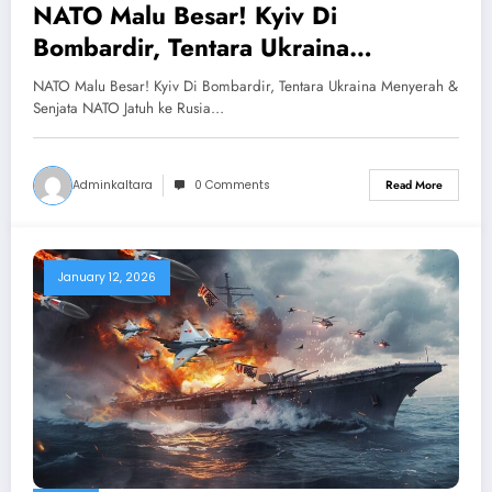
NATO Malu Besar! Kyiv Di
Bombardir, Tentara Ukraina
Menyerah & Senjata NATO Jatuh ke
NATO Malu Besar! Kyiv Di Bombardir, Tentara Ukraina Menyerah &
Rusia
Senjata NATO Jatuh ke Rusia…
Adminkaltara
0 Comments
Read More
January 12, 2026