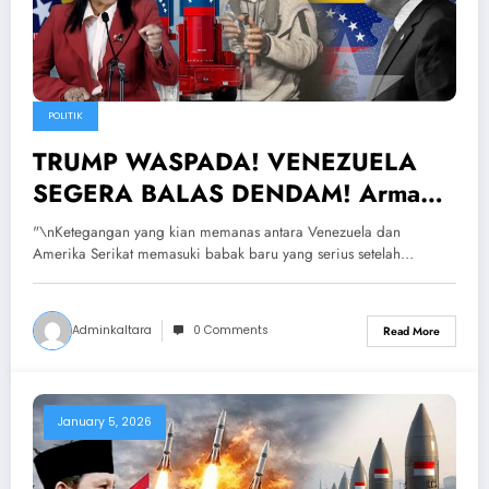
POLITIK
TRUMP WASPADA! VENEZUELA
SEGERA BALAS DENDAM! Armada
Tempur Siap Diluncurkan Ke
"\nKetegangan yang kian memanas antara Venezuela dan
Amerika
Amerika Serikat memasuki babak baru yang serius setelah…
Adminkaltara
0 Comments
Read More
January 5, 2026