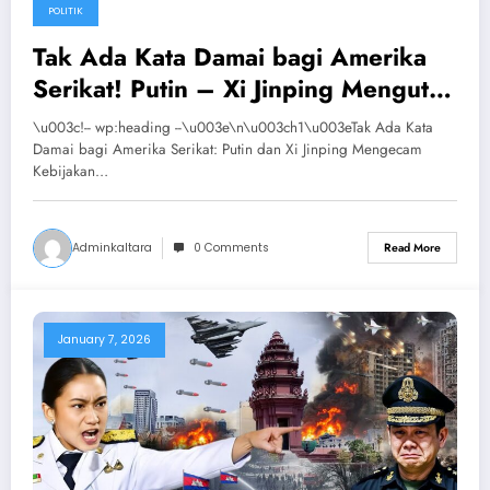
POLITIK
Tak Ada Kata Damai bagi Amerika
Serikat! Putin – Xi Jinping Mengutuk
Tindakan AS Terhadap Venezuela
\u003c!-- wp:heading --\u003e\n\u003ch1\u003eTak Ada Kata
Damai bagi Amerika Serikat: Putin dan Xi Jinping Mengecam
Kebijakan…
Adminkaltara
0 Comments
Read More
January 7, 2026