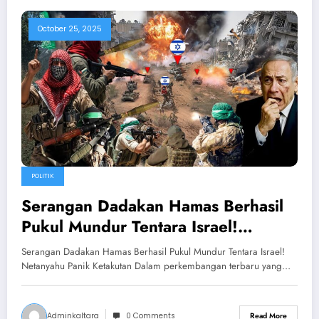
October 25, 2025
POLITIK
Serangan Dadakan Hamas Berhasil
Pukul Mundur Tentara Israel!
Netanyahu Panik Ketakutan
Serangan Dadakan Hamas Berhasil Pukul Mundur Tentara Israel!
Netanyahu Panik Ketakutan Dalam perkembangan terbaru yang…
Adminkaltara
0 Comments
Read More