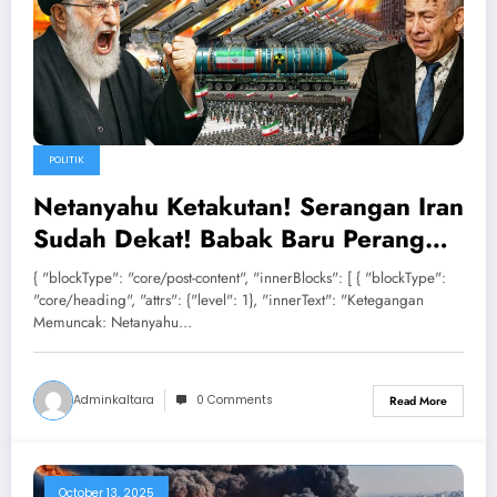
POLITIK
Netanyahu Ketakutan! Serangan Iran
Sudah Dekat! Babak Baru Perang
Timur Tengah Dimulai
{ "blockType": "core/post-content", "innerBlocks": [ { "blockType":
"core/heading", "attrs": {"level": 1}, "innerText": "Ketegangan
Memuncak: Netanyahu…
Adminkaltara
0 Comments
Read More
October 13, 2025