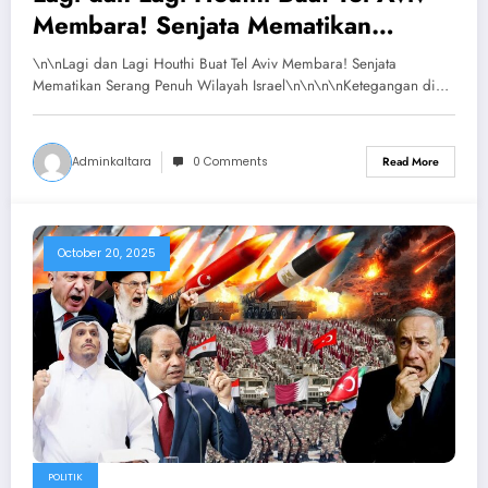
Membara! Senjata Mematikan
Serang Penuh Wilayah Israel
\n\nLagi dan Lagi Houthi Buat Tel Aviv Membara! Senjata
Mematikan Serang Penuh Wilayah Israel\n\n\n\nKetegangan di…
Adminkaltara
0 Comments
Read More
October 20, 2025
POLITIK