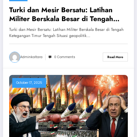
Turki dan Mesir Bersatu: Latihan
Militer Berskala Besar di Tengah
Ketegangan Timur Tengah
Turki dan Mesir Bersatu: Latihan Militer Berskala Besar di Tengah
Ketegangan Timur Tengah Situasi geopolitik…
Adminkaltara
0 Comments
Read More
October 17, 2025