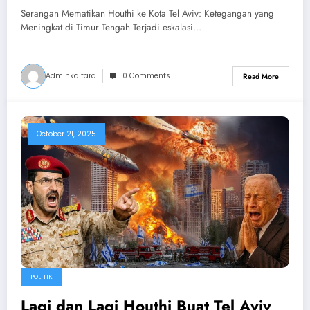
Pemusnah, Netanyahu Ketakutan
Serangan Mematikan Houthi ke Kota Tel Aviv: Ketegangan yang
Meningkat di Timur Tengah Terjadi eskalasi…
Adminkaltara
0 Comments
Read More
October 21, 2025
POLITIK
Lagi dan Lagi Houthi Buat Tel Aviv