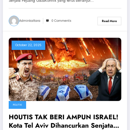
Senjata Pejuang GazaKonflik yang terus berlanjut…
Adminkaltara
0 Comments
Read More
October 22, 2025
POLITIK
H0UTIS TAK BERI AMPUN ISRAEL!
Kota Tel Aviv Dihancurkan Senjata