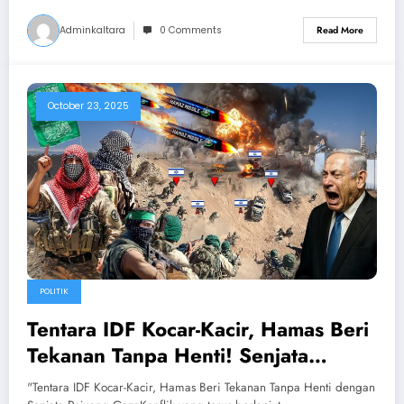
Adminkaltara
0 Comments
Read More
October 23, 2025
POLITIK
Tentara IDF Kocar-Kacir, Hamas Beri
Tekanan Tanpa Henti! Senjata
Pejuang Gaza Hancurkan Musuh
"Tentara IDF Kocar-Kacir, Hamas Beri Tekanan Tanpa Henti dengan