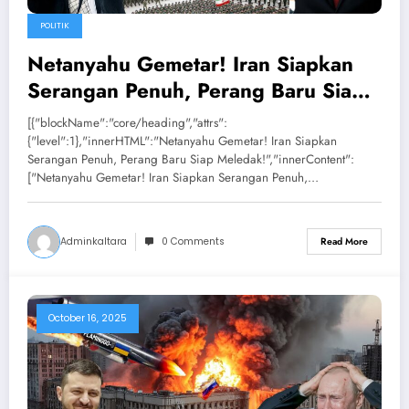
POLITIK
Netanyahu Gemetar! Iran Siapkan
Serangan Penuh, Perang Baru Siap
Meledak!
[{"blockName":"core/heading","attrs":
{"level":1},"innerHTML":"Netanyahu Gemetar! Iran Siapkan
Serangan Penuh, Perang Baru Siap Meledak!","innerContent":
["Netanyahu Gemetar! Iran Siapkan Serangan Penuh,…
Adminkaltara
0 Comments
Read More
October 16, 2025